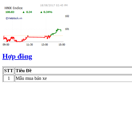
Hợp đồng
STT
Tiêu Đề
1
Mẫu mua bán xe
2
Mẫu vay vốn & thế chấp
3
Mẫu ủy quyền
4
Mẫu HĐ thuê QSDĐ