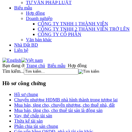
TƯ VẤN PHÁP LUẬT
Biểu mẫu
Hợp đồng
Doanh nghiệp
CÔNG TY TNHH 1 THÀNH VIÊN
CÔNG TY TNHH 2 THÀNH VIÊN TRỞ LÊN
CÔNG TY CỔ PHẦN
Văn bản khác
Nhà Đất BD
Liên hệ
Bạn đang ở:
Trang chủ
Biểu mẫu
Hợp đồng
Tìm kiếm...
Hồ sơ công chứng
Hồ sơ chung
Chuyển nhượng HĐMB nhà hình thành trong tương lai
Mua bán, tặng cho, chuyển nhượng, cho thuê nhà, đất
Mua bán, tặng cho, cho thuê tài sản là động sản
Vay, thế chấp tài sản
Thừa kế tài sản
Phân chia tài sản chung
Góp vốn bằng QSDĐ, nhà và tài sản khác