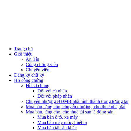
Trang chủ
Giới thiệu
An Tín
Công chứng viên
Chuyên viên
Đăng ký chữ ký
HS công chứng
Hồ sơ chung
Đối với cá nhân
Đối với pháp nhân
Chuyển nhượng HĐMB nhà hình thành trong tương lai
Mua bán, tặng cho, chuyển nhượng, cho thuê nhà, đất
Mua bán, tặng cho, cho thuê tài sản là động sản
Mua bán ô tô, xe máy
Mua bán máy móc, thiết bị
Mua bán tài sản khác