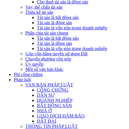
Cho thuê tài sản là động sản
Vay, thế chấp tài sản
Thừa kế tài sản
Tài sản là bất động sản
Tài sản là động sản
Tài sản là vốn góp trong doanh nghiệp
Phân chia tài sản chung
Tài sản là bất động sản
Tài sản là động sản
Tài sản là vốn góp trong doanh nghiệp
Góp vốn bằng quyền sử dụng Đất
Chuyển nhượng vốn góp
Ủy quyền
Một số văn bản khác
Phí công chứng
Pháp luật
VAN BẢN PHÁP LUẬT
CÔNG CHỨNG
DÂN SỰ
DOANH NGHIỆP
BẤT ĐỘNG SẢN
NHÀ Ở
GIAO DỊCH ĐẢM BẢO
ĐẤT ĐAI
THÔNG TIN PHÁP LUẬT