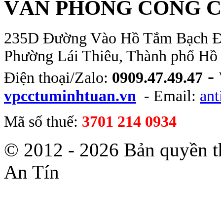
VĂN PHÒNG CÔNG C
235D Đường Vào Hồ Tắm Bạch Đằn
Phường Lái Thiêu, Thành phố Hồ
-
Điện thoại/Zalo:
0909.47.49.47
vpcctuminhtuan.vn
- Email:
an
Mã số thuế:
3701 214 0934
© 2012 - 2026 Bản quyền 
An Tín