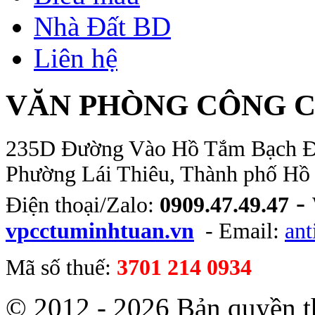
Nhà Đất BD
Liên hệ
VĂN PHÒNG CÔNG C
235D Đường Vào Hồ Tắm Bạch Đằn
Phường Lái Thiêu, Thành phố Hồ
-
Điện thoại/Zalo:
0909.47.49.47
vpcctuminhtuan.vn
- Email:
an
Mã số thuế:
3701 214 0934
© 2012 - 2026 Bản quyền 