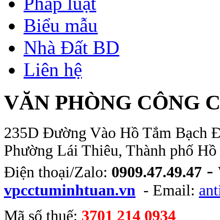
Pháp luật
Biểu mẫu
Nhà Đất BD
Liên hệ
VĂN PHÒNG CÔNG C
235D Đường Vào Hồ Tắm Bạch Đằn
Phường Lái Thiêu, Thành phố Hồ
-
Điện thoại/Zalo:
0909.47.49.47
vpcctuminhtuan.vn
- Email:
an
Mã số thuế:
3701 214 0934