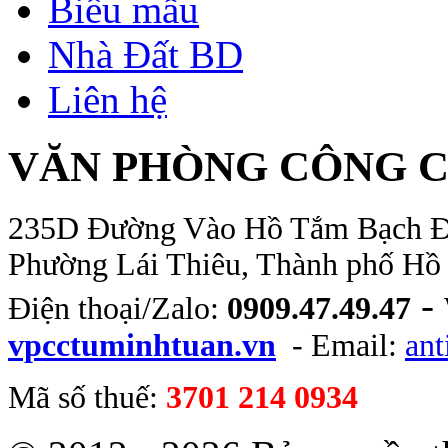
Biểu mẫu
Nhà Đất BD
Liên hệ
VĂN PHÒNG CÔNG C
235D Đường Vào Hồ Tắm Bạch Đằn
Phường Lái Thiêu, Thành phố Hồ
-
Điện thoại/Zalo:
0909.47.49.47
vpcctuminhtuan.vn
- Email:
an
Mã số thuế:
3701 214 0934