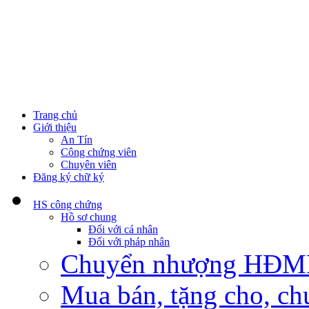
Trang chủ
Giới thiệu
An Tín
Công chứng viên
Chuyên viên
Đăng ký chữ ký
HS công chứng
Hồ sơ chung
Đối với cá nhân
Đối với pháp nhân
Chuyển nhượng HĐMB n
Mua bán, tặng cho, ch